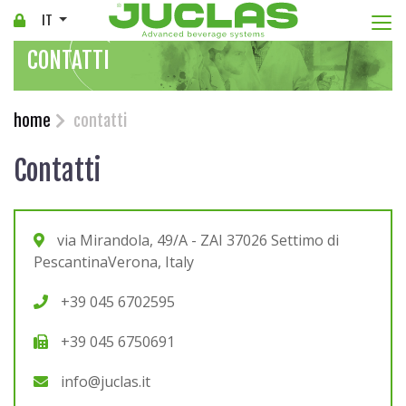
Togg
IT
CONTATTI
home
contatti
Contatti
via Mirandola, 49/A - ZAI 37026 Settimo di
PescantinaVerona, Italy
+39 045 6702595
+39 045 6750691
info@juclas.it