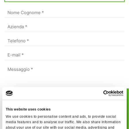
BOOK
A seguito dell’
informativa
ricevuta fornisco il consenso
al trattamento dei miei dati personali
This website uses cookies
JUCLAS
Fornisco il mio consenso al trattamento per ricevere la
We use cookies to personalise content and ads, to provide social
vostra newsletter
media features and to analyse our traffic. We also share information
about your use of our site with our social media, advertising and